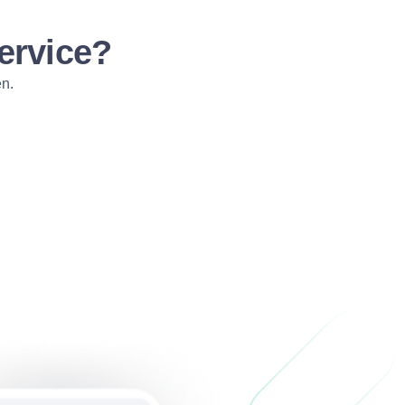
ervice?
n.