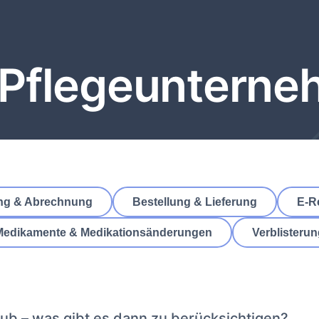
Pflegeuntern
ng & Abrechnung
Bestellung & Lieferung
E-R
Medikamente & Medikationsänderungen
Verblisteru
laub – was gibt es dann zu berücksichtigen?