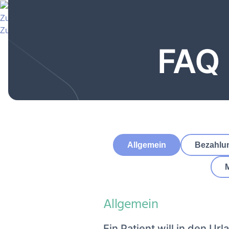
Zu hellomed
Zu hellomed
FAQ 
Allgemein
Bezahlu
Allgemein
Ein Patient will in den Ur