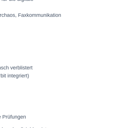
ierchaos, Faxkommunikation
ch verblistert
t integriert)
e Prüfungen