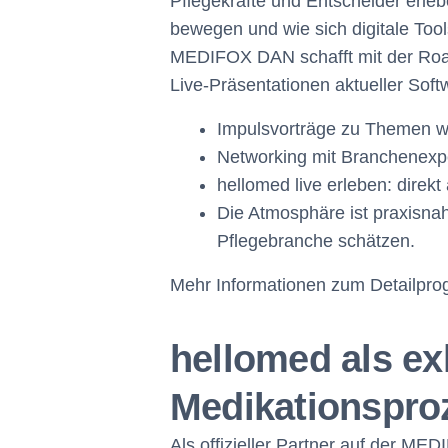
Pflegekräfte und Entscheider erleb
bewegen und wie sich digitale Tools
MEDIFOX DAN schafft mit der Road
Live-Präsentationen aktueller Sof
Impulsvorträge zu Themen w
Networking mit Branchenexpe
hellomed live erleben: dire
Die Atmosphäre ist praxisnah
Pflegebranche schätzen.
Mehr Informationen zum Detailprog
hellomed als exk
Medikationsproz
Als offizieller Partner auf der M