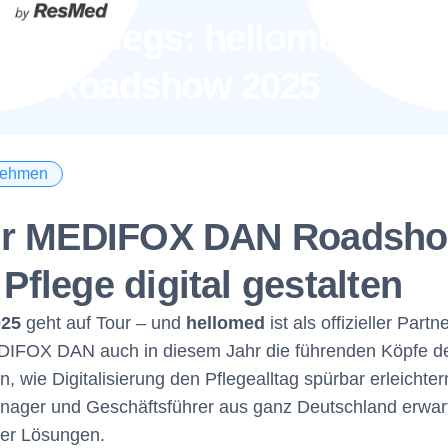
nterwegs: hellomed auf d
AN Roadshow 2025
nehmen
der MEDIFOX DAN Roadsho
flege digital gestalten
25
geht auf Tour – und
hellomed
ist als offizieller Part
EDIFOX DAN auch in diesem Jahr die führenden Köpfe d
wie Digitalisierung den Pflegealltag spürbar erleichter
anager und Geschäftsführer aus ganz Deutschland erwarte
ter Lösungen.