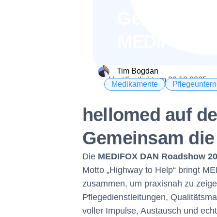
Gemeinsam u
MEDIFOX D
Tim Bogdan
Veröffentlicht am
20.10.2025
Medikamente
Pflegeunter
hellomed auf 
Gemeinsam die P
Die
MEDIFOX DAN Roadshow 20
Motto „Highway to Help“ bringt M
zusammen, um praxisnah zu zeigen, 
Pflegedienstleitungen, Qualitätsm
voller Impulse, Austausch und ech