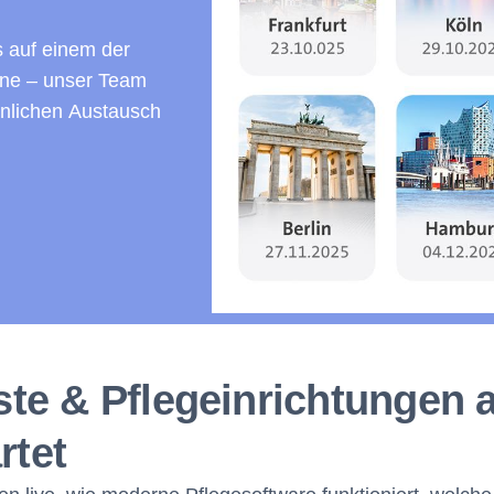
 auf einem der
ne – unser Team
önlichen Austausch
te & Pflegeinrichtungen a
rtet