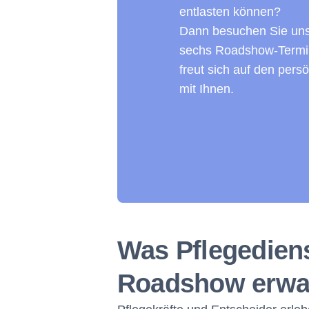
entlasten können?
Dann besuchen Sie uns
sechs Roadshow-Termi
freut sich auf den pers
mit Ihnen.
Was Pflegediens
Roadshow erwa