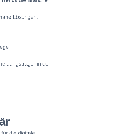
e Trends die Branche
snahe Lösungen.
lege
heidungsträger in der
är
ür die digitale