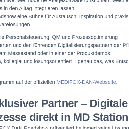
en live, wie moderne Pflegesoftware funktioniert, welch
 in den Alltag integrieren lassen.
show eine Bühne für Austausch, Inspiration und praxi
twarelösungen
ie Personalsteuerung, QM und Prozessoptimierung
rten und den führenden Digitalisierungspartnern der Pf
kt am Messestand oder in einer der Produktdemos
, kollegial und lösungsorientiert – genau das, was Entsc
ramm auf der offiziellen
MEDIFOX-DAN-Webseite
.
lusiver Partner – Digitale
esse direkt in MD Station
EDIFOX DAN Roadshow präsentiert hellomed seine Lösung f