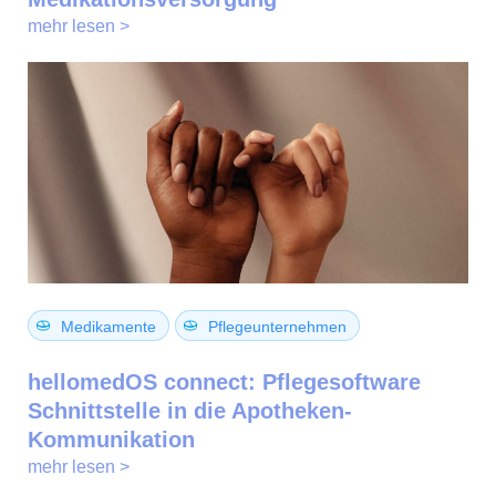
mehr lesen >
Medikamente
Pflegeunternehmen
hellomedOS connect: Pflegesoftware
Schnittstelle in die Apotheken-
Kommunikation
mehr lesen >