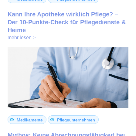
Kann Ihre Apotheke wirklich Pflege? –
Der 10-Punkte-Check für Pflegedienste &
Heime
mehr lesen >
Medikamente
Pflegeunternehmen
Mythos: Keine Abrechnungsfähigkeit bei