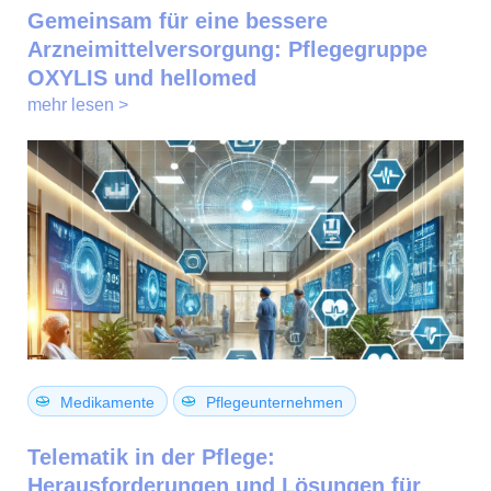
Gemeinsam für eine bessere
Arzneimittelversorgung: Pflegegruppe
OXYLIS und hellomed
mehr lesen >
Medikamente
Pflegeunternehmen
Telematik in der Pflege:
Herausforderungen und Lösungen für