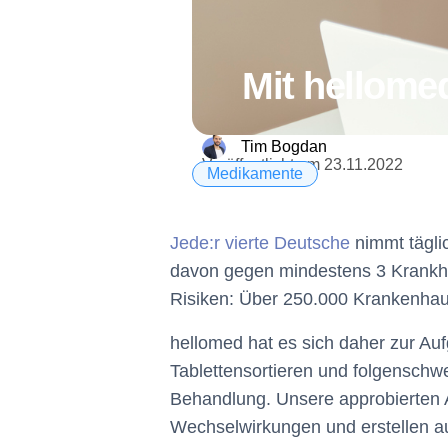
Mit hellomed
Tim Bogdan
Veröffentlicht am
23.11.2022
Medikamente
J
ede:r vierte Deutsche
nimmt täglic
davon gegen mindestens 3 Krankhe
Risiken: Über 250.000 Krankenhau
hellomed hat es sich daher zur Au
Tablettensortieren und folgenschw
Behandlung. Unsere approbierten A
Wechselwirkungen und erstellen au