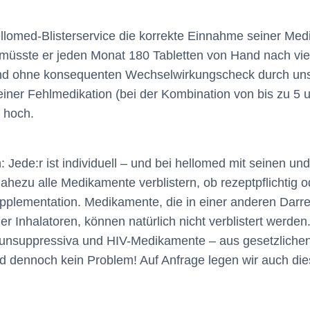
 hellomed-Blisterservice die korrekte Einnahme seiner M
le müsste er jeden Monat 180 Tabletten von Hand nach vi
Und ohne konsequenten Wechselwirkungscheck durch un
iner Fehlmedikation (bei der Kombination von bis zu 5 
s hoch.
 Jede:r ist individuell – und bei hellomed mit seinen un
hezu alle Medikamente verblistern, ob rezeptpflichtig o
upplementation. Medikamente, die in einer anderen Darr
 Inhalatoren, können natürlich nicht verblistert werden. 
munsuppressiva und HIV-Medikamente – aus gesetzlichen
ed dennoch kein Problem! Auf Anfrage legen wir auch di