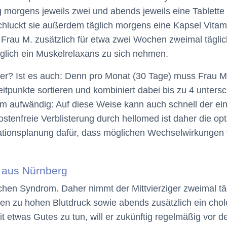
g morgens jeweils zwei und abends jeweils eine Tablette
hluckt sie außerdem täglich morgens eine Kapsel Vitam
 Frau M. zusätzlich für etwa zwei Wochen zweimal tägl
äglich ein Muskelrelaxans zu sich nehmen.
er? Ist es auch: Denn pro Monat (30 Tage) muss Frau M.
itpunkte sortieren und kombiniert dabei bis zu 4 unter
rem aufwändig: Auf diese Weise kann auch schnell der ei
ostenfreie Verblisterung durch hellomed ist daher die op
kationsplanung dafür, dass möglichen Wechselwirkungen 
, aus Nürnberg
chen Syndrom. Daher nimmt der Mittvierziger zweimal tä
gen zu hohen Blutdruck sowie abends zusätzlich ein cho
etwas Gutes zu tun, will er zukünftig regelmäßig vor d