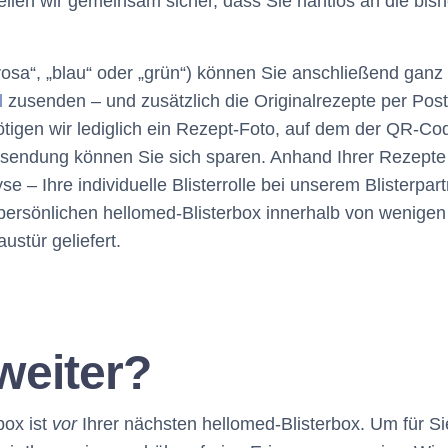
ellen wir gemeinsam sicher, dass Sie nahtlos an die bis
 „rosa“, „blau“ oder „grün“) können Sie anschließend ga
l
zusenden – und zusätzlich die Originalrezepte per Pos
tigen wir lediglich ein Rezept-Foto, auf dem der QR-Cod
insendung können Sie sich sparen. Anhand Ihrer Rezepte
– Ihre individuelle Blisterrolle bei unserem Blisterpart
 persönlichen hellomed-Blisterbox innerhalb von wenigen
ustür geliefert.
weiter?
box ist
vor
Ihrer nächsten hellomed-Blisterbox. Um für Si