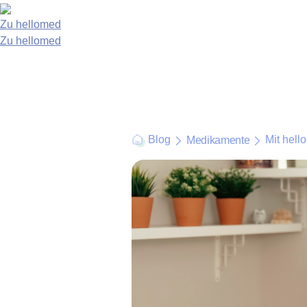
Zu hellomed
Zu hellomed
Blog
Mit hell
Medikamente