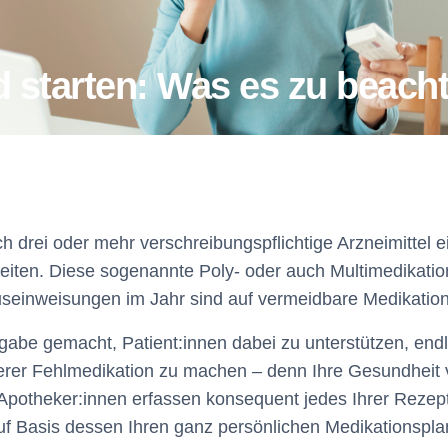
 starten: Was es zu beacht
h drei oder mehr verschreibungspflichtige Arzneimittel ei
iten. Diese sogenannte Poly- oder auch Multimedikatio
seinweisungen im Jahr sind auf vermeidbare Medikation
fgabe gemacht, Patient:innen dabei zu unterstützen, end
erer Fehlmedikation zu machen – denn Ihre Gesundheit v
potheker:innen erfassen konsequent jedes Ihrer Rezept
f Basis dessen Ihren ganz persönlichen Medikationspla