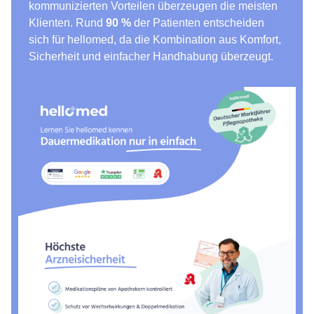
kommunizierten Vorteilen überzeugen die meisten
Klienten. Rund
90 %
der Patienten entscheiden
sich für hellomed, da die Kombination aus Komfort,
Sicherheit und einfacher Handhabung überzeugt.