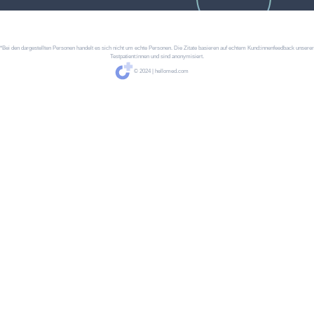
*Bei den dargestellten Personen handelt es sich nicht um echte Personen. Die Zitate basieren auf echtem Kund:innenfeedback unserer
Testpatient:innen und sind anonymisiert.
© 2024 | hellomed.com