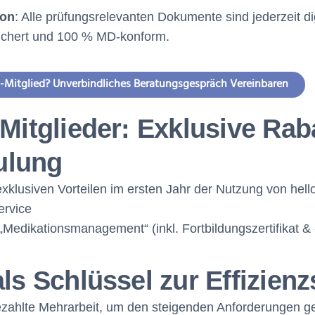
ion
: Alle prüfungsrelevanten Dokumente sind jederzeit dig
sichert und 100 % MD-konform.
-Mitglied? Unverbindliches Beratungsgespräch Vereinbaren
-Mitglieder: Exklusive Rab
ulung
 exklusiven Vorteilen im ersten Jahr der Nutzung von he
ervice
Medikationsmanagement“ (inkl. Fortbildungszertifikat &
als Schlüssel zur Effizien
ezahlte Mehrarbeit, um den steigenden Anforderungen g