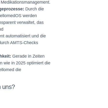
m Medikationsmanagement.​
geprozesse:
Durch die
hellomedOS werden
nsparent verwaltet, das
nd
 automatisiert und die
t durch AMTS-Checks
hkeit:
Gerade in Zeiten
 wie in 2025 optimiert die
ellomed die
n uns?