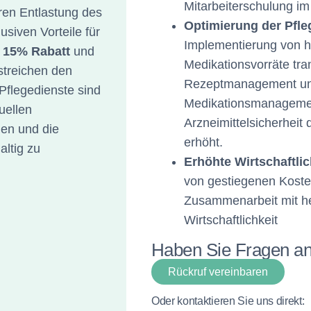
Mitarbeiterschulung i
aren Entlastung des
Optimierung der Pfle
usiven Vorteile für
Implementierung von 
h 15% Rabatt
und
Medikationsvorräte tra
rstreichen den
Rezeptmanagement u
Pflegedienste sind
Medikationsmanagement
uellen
Arzneimittelsicherhei
en und die
erhöht.
altig zu
Erhöhte Wirtschaftlic
von gestiegenen Kosten
Zusammenarbeit mit h
Wirtschaftlichkeit
Haben Sie Fragen a
Rückruf vereinbaren
Oder kontaktieren Sie uns direkt: