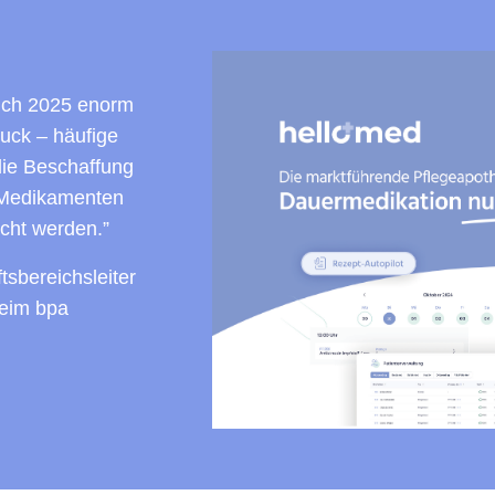
auch 2025 enorm
ruck – häufige
die Beschaffung
 Medikamenten
cht werden.”
sbereichsleiter
eim bpa