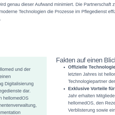
ird genau dieser Aufwand minimiert. Die Partnerschaft 
 moderne Technologien die Prozesse im Pflegedienst effi
.
Fakten auf einen Blic
Offizielle Technologi
ellomed und der
letzten Jahres ist hello
 einen
Technologiepartner der
g Digitalisierung
Exklusive Vorteile fü
legedienste dar.
Jahr erhalten Mitglied
on hellomedOS
hellomedOS, den Rezep
entenverwaltung,
Verblisterung sowie ei
mentation