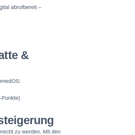
ital abrufbereit –
atte &
llomedOS:
 -Punkte)
zsteigerung
erecht zu werden. Mit den